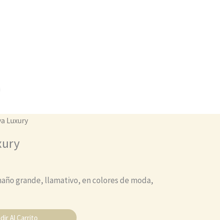
cantidad
va Luxury
xury
año grande, llamativo, en colores de moda,
dir Al Carrito