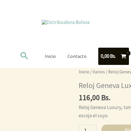
Buscar
0,00
Bs.
Inicio
Contacto
Reloj
Inicio
/
Varios
/ Reloj Gene
Geneva
Reloj Geneva Lu
Luxury
116,00
Bs.
cantidad
Reloj Geneva Luxury, tam
escoja el suyo.
Aña