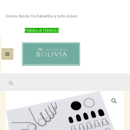
Silicona
Ir
para
al
Envios desde Cochabamba a todo el pais
Uñas
contenido
cantidad
Pedidos al 75841313
Buscar
Mantel
de
Silicona
para
Uñas