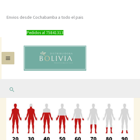
Ir
al
Envios desde Cochabamba a todo el pais
contenido
Pedidos al 75841313
Buscar