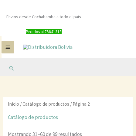
Ordenado
Ir
por
al
precio:
Envios desde Cochabamba a todo el pais
alto
contenido
a
bajo
Pedidos al 75841313
Buscar
Inicio
/
Catálogo de productos
/ Página 2
Catálogo de productos
Mostrando 31–60 de 99 resultados