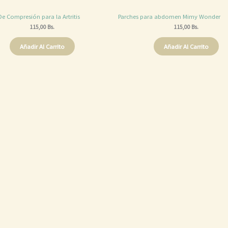
e Compresión para la Artritis
Parches para abdomen Mimy Wonder
115,00
Bs.
115,00
Bs.
Añadir Al Carrito
Añadir Al Carrito