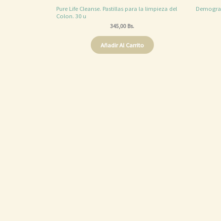
Pure Life Cleanse. Pastillas para la limpieza del
Demograss
Colon. 30 u
345,00
Bs.
Añadir Al Carrito