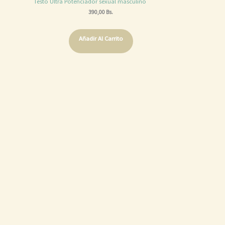
Testo Ultra Potenciador sexual masculino
390,00
Bs.
Añadir Al Carrito