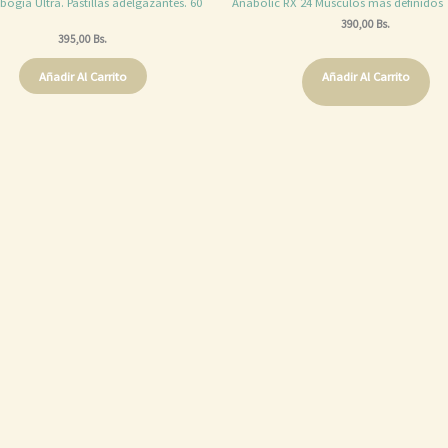
ogia Ultra. Pastillas adelgazantes. 60
Anabolic RX 24 Músculos mas definidos
390,00
Bs.
395,00
Bs.
Añadir Al Carrito
Añadir Al Carrito