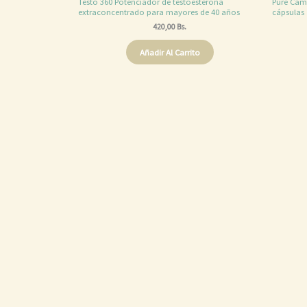
Testo 360 Potenciador de testoesterona
Pure Camb
extraconcentrado para mayores de 40 años
cápsulas
420,00
Bs.
Añadir Al Carrito