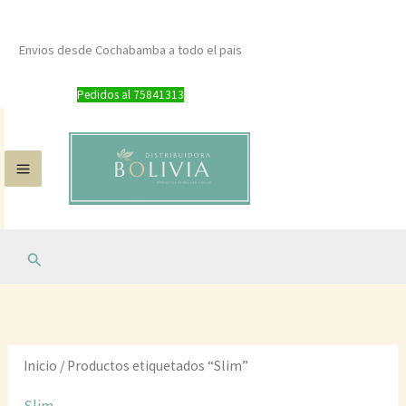
Ir
al
Envios desde Cochabamba a todo el pais
contenido
Pedidos al 75841313
Buscar
Inicio
/ Productos etiquetados “Slim”
Slim