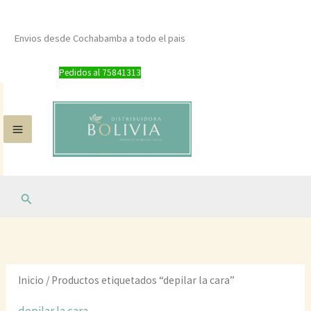
Ir
al
Envios desde Cochabamba a todo el pais
contenido
Pedidos al 75841313
Buscar
Inicio
/ Productos etiquetados “depilar la cara”
depilar la cara