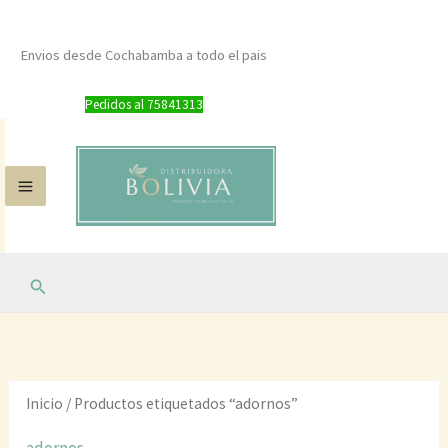
Ordenado
Ir
por
al
precio:
Envios desde Cochabamba a todo el pais
alto
contenido
a
bajo
Pedidos al 75841313
Buscar
Inicio
/ Productos etiquetados “adornos”
adornos